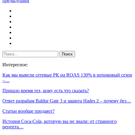
предыдущий
Интересное:
Как мы вывели сетевые РК на ROAS 130% в непиковый сезон
–…
Пришло время тех, кому есть что сказать?
Ответ разрабам Baldur Gate 3 и защита Hades 2 – почему без…
Статьи вообще продают?
История Coca-Cola, которую вы не знали: от странного
рецепта…