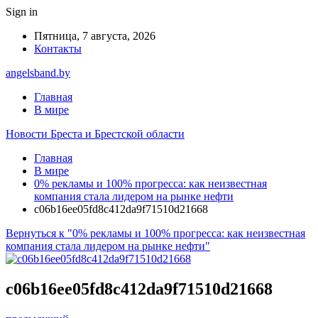
Sign in
Пятница, 7 августа, 2026
Контакты
angelsband.by
Главная
В мире
Новости Бреста и Брестской области
Главная
В мире
0% рекламы и 100% прогресса: как неизвестная
компания стала лидером на рынке нефти
c06b16ee05fd8c412da9f71510d21668
Вернуться к "0% рекламы и 100% прогресса: как неизвестная
компания стала лидером на рынке нефти"
c06b16ee05fd8c412da9f71510d21668