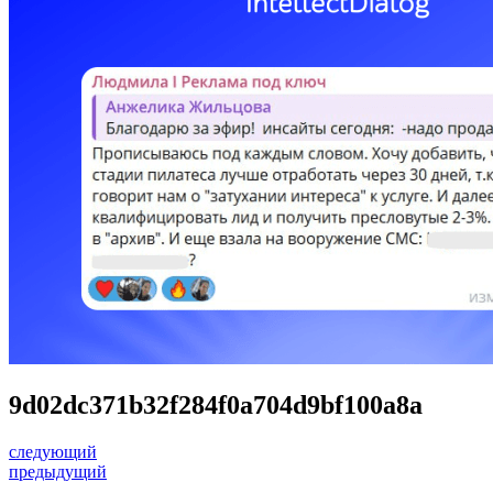
9d02dc371b32f284f0a704d9bf100a8a
следующий
предыдущий