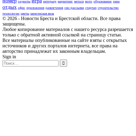
номер
игра
гаджеты
интерьер
маркетинг
металл
мото
образование
окна
отдых
офис
приложения
развлечения
смс-рассылки
стартап
строительство
технологии
цветы
шенгенская виза
© 2026 - Новости Бреста и Брестской области. Все права
защищены.
Любое копирование материалов с нашего ресурса разрешается
только с обратной активной ссылкой на страницу статьи.
Все материалы опубликованные на сайте взяты с открытых
источников и других порталов интернета, все права на
авторство принадлежат их законным владельцам.
Sign in