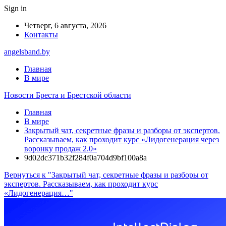
Sign in
Четверг, 6 августа, 2026
Контакты
angelsband.by
Главная
В мире
Новости Бреста и Брестской области
Главная
В мире
Закрытый чат, секретные фразы и разборы от экспертов.
Рассказываем, как проходит курс «Лидогенерация через
воронку продаж 2.0»
9d02dc371b32f284f0a704d9bf100a8a
Вернуться к "Закрытый чат, секретные фразы и разборы от
экспертов. Рассказываем, как проходит курс
«Лидогенерация…"