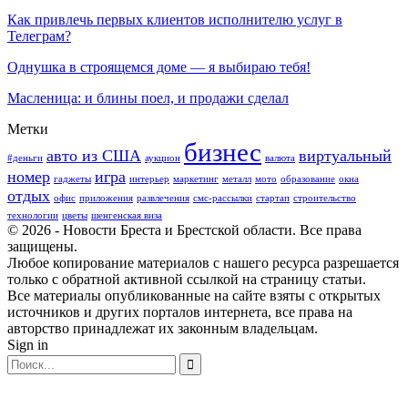
Как привлечь первых клиентов исполнителю услуг в
Телеграм?
Однушка в строящемся доме — я выбираю тебя!
Масленица: и блины поел, и продажи сделал
Метки
бизнес
авто из США
виртуальный
#деньги
аукцион
валюта
номер
игра
гаджеты
интерьер
маркетинг
металл
мото
образование
окна
отдых
офис
приложения
развлечения
смс-рассылки
стартап
строительство
технологии
цветы
шенгенская виза
© 2026 - Новости Бреста и Брестской области. Все права
защищены.
Любое копирование материалов с нашего ресурса разрешается
только с обратной активной ссылкой на страницу статьи.
Все материалы опубликованные на сайте взяты с открытых
источников и других порталов интернета, все права на
авторство принадлежат их законным владельцам.
Sign in