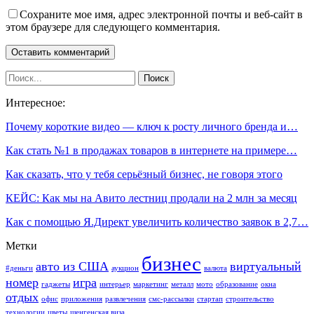
Сохраните мое имя, адрес электронной почты и веб-сайт в
этом браузере для следующего комментария.
Интересное:
Почему короткие видео — ключ к росту личного бренда и…
Как стать №1 в продажах товаров в интернете на примере…
Как сказать, что у тебя серьёзный бизнес, не говоря этого
КЕЙС: Как мы на Авито лестниц продали на 2 млн за месяц
Как с помощью Я.Директ увеличить количество заявок в 2,7…
Метки
бизнес
авто из США
виртуальный
#деньги
аукцион
валюта
номер
игра
гаджеты
интерьер
маркетинг
металл
мото
образование
окна
отдых
офис
приложения
развлечения
смс-рассылки
стартап
строительство
технологии
цветы
шенгенская виза