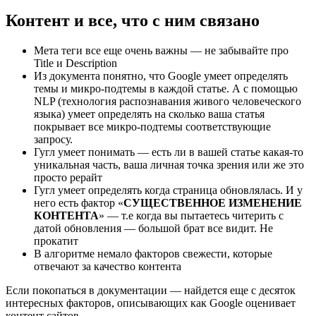
Контент и все, что с ним связано
Мета теги все еще очень важны — не забывайте про
Title и Description
Из документа понятно, что Google умеет определять
темы и микро-подтемы в каждой статье. А с помощью
NLP (технология распознавания живого человеческого
языка) умеет определять на сколько ваша статья
покрывает все микро-подтемы соответствующие
запросу.
Гугл умеет понимать — есть ли в вашей статье какая-то
уникальная часть, ваша личная точка зрения или же это
просто рерайт
Гугл умеет определять когда страница обновлялась. И у
него есть фактор «
СУЩЕСТВЕННОЕ ИЗМЕНЕНИЕ
КОНТЕНТА
» — т.е когда вы пытаетесь читерить с
датой обновления — большой брат все видит. Не
прокатит
В алгоритме немало факторов свежести, которые
отвечают за качество контента
Если покопаться в документации — найдется еще с десяток
интересных факторов, описывающих как Google оценивает
контент сайтов.