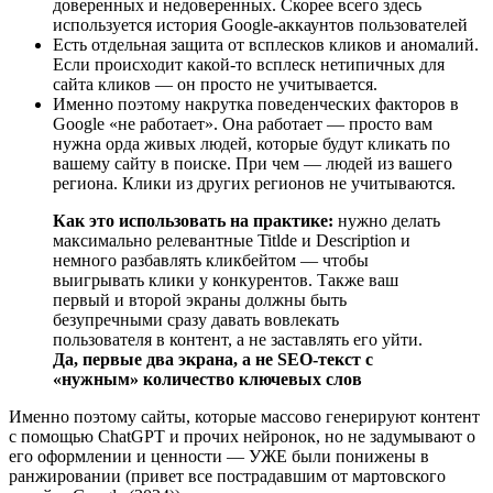
доверенных и недоверенных. Скорее всего здесь
используется история Google-аккаунтов пользователей
Есть отдельная защита от всплесков кликов и аномалий.
Если происходит какой-то всплеск нетипичных для
сайта кликов — он просто не учитывается.
Именно поэтому накрутка поведенческих факторов в
Google «не работает». Она работает — просто вам
нужна орда живых людей, которые будут кликать по
вашему сайту в поиске. При чем — людей из вашего
региона. Клики из других регионов не учитываются.
Как это использовать на практике:
нужно делать
максимально релевантные Titlde и Description и
немного разбавлять кликбейтом — чтобы
выигрывать клики у конкурентов. Также ваш
первый и второй экраны должны быть
безупречными сразу давать вовлекать
пользователя в контент, а не заставлять его уйти.
Да, первые два экрана, а не SEO-текст с
«нужным» количество ключевых слов
Именно поэтому сайты, которые массово генерируют контент
с помощью ChatGPT и прочих нейронок, но не задумывают о
его оформлении и ценности — УЖЕ были понижены в
ранжировании (привет все пострадавшим от мартовского