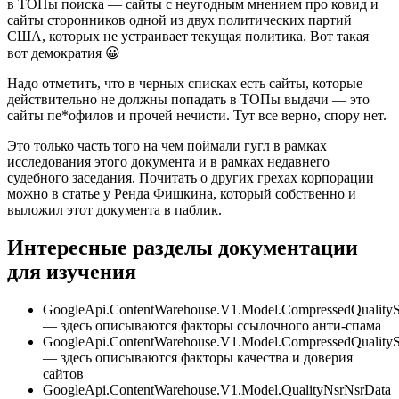
в ТОПы поиска — сайты с неугодным мнением про ковид и
сайты сторонников одной из двух политических партий
США, которых не устраивает текущая политика. Вот такая
вот демократия 😀
Надо отметить, что в черных списках есть сайты, которые
действительно не должны попадать в ТОПы выдачи — это
сайты пе*офилов и прочей нечисти. Тут все верно, спору нет.
Это только часть того на чем поймали гугл в рамках
исследования этого документа и в рамках недавнего
судебного заседания. Почитать о других грехах корпорации
можно в статье у Ренда Фишкина, который собственно и
выложил этот документа в паблик.
Интересные разделы документации
для изучения
GoogleApi.ContentWarehouse.V1.Model.CompressedQualityS
— здесь описываются факторы ссылочного анти-спама
GoogleApi.ContentWarehouse.V1.Model.CompressedQualityS
— здесь описываются факторы качества и доверия
сайтов
GoogleApi.ContentWarehouse.V1.Model.QualityNsrNsrData