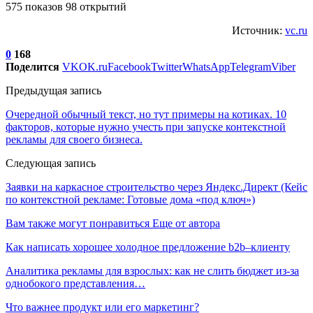
575 показов 98 открытий
Источник:
vc.ru
0
168
Поделится
VK
OK.ru
Facebook
Twitter
WhatsApp
Telegram
Viber
Предыдущая запись
Очередной обычный текст, но тут примеры на котиках. 10
факторов, которые нужно учесть при запуске контекстной
рекламы для своего бизнеса.
Следующая запись
Заявки на каркасное строительство через Яндекс.Директ (Кейс
по контекстной рекламе: Готовые дома «под ключ»)
Вам также могут понравиться
Еще от автора
Как написать хорошее холодное предложение b2b–клиенту
Аналитика рекламы для взрослых: как не слить бюджет из-за
однобокого представления…
Что важнее продукт или его маркетинг?