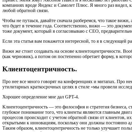
компаниях вроде Яндекс и Самолет Плюс. Я много раз видел, к
любой обратной связи.
Чтобы не путаься, давайте сначала разберемся, что такое вижн, 
что будет в течение года. Соответственно, вижн — это докумен
тоже документ, который я согласовываю с CEO, предварительно
Если эта статья вам покажется интересной, то я в следующей ра
Вижн же стоит создавать на основе клиентоцентричности. Воо
(как черновик), а потом он постепенно обретает форму, в кото
Клиентоцентричность.
Про нее все много говорят на конференциях и митапах. Про нее 
утилитарных краткосрочных целях в стиле «мы провели иссле
Хорошее определение мне дал GPT-4.
Клиентоцентричность — это философия и стратегия бизнеса, ст
глубокое понимание того, что клиенты являются главным двига
процессов происходит с учетом обратной связи от клиентов, 
открытыми к инновациям, поскольку они должны постоянно ада
Таким образом, клиентоцентричность не только улучшает поль