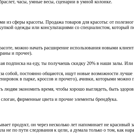
аслет, часы, умные весы, сценарии в умной колонке.
 из сферы красоты. Продажа товаров для красоты: от полезного 
окупкой одежды или консультациями со специалистом, который п
асоте, можно начать расширение использования новыми клиентам
раны и прочее).
ная подписка на еду, ты получаешь скидку 20% в наши залы. Ил
за собой, постоянно общаются, ищут новые возможности лучше в
нировок в парке, кроссов и прочего), ачивки, которыми можно п
ь людям экономить время, чтобы хорошо выглядеть, быть здоро
п, слоган, фирменные цвета и прочие элементы брендбука.
вает продукт, он через несколько лет напоминает не красивый з
ла не по пути следования к цели, а думала только о том, как на