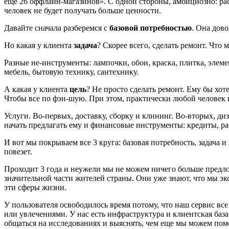
еще 26 оффлайн-магазинов». С одной стороны, амбициозно: рас
человек не будет получать больше ценности.
Давайте сначала разберемся с
базовой потребностью
. Она дов
Но какая у клиента
задача
? Скорее всего, сделать ремонт. Что 
Разные не-инструменты: лампочки, обои, краска, плитка, элем
мебель, бытовую технику, сантехнику.
А какая у клиента
цель
? Не просто сделать ремонт. Ему бы хот
Чтобы все по фэн-шую. При этом, практически любой человек не
Услуги. Во-первых, доставку, сборку и клининг. Во-вторых, ди
начать предлагать ему и финансовые инструменты: кредиты, ра
И вот мы покрываем все 3 круга: базовая потребность, задача и
повезет.
Проходит 3 года и неужели мы не можем ничего больше предл
значительной части жителей страны. Они уже знают, что мы эк
эти сферы жизни.
У пользователя освободилось время потому, что наш сервис все
или увлечениями. У нас есть инфраструктура и клиентская база
общаться на исследованиях и выяснять, чем еще мы можем пом