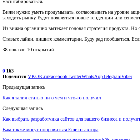
масштабироваться.
Вижн нужно уметь продумывать, согласовывать на уровне акцио
заходить рынку, будут появляться новые тенденции или сегмен
Из вижна органично вытекает годовая стратегия продукта. Но 
Ставьте лайки, пишите комментарии. Буду рад пообщаться. Если 
38 показов 10 открытий
0
163
Поделится
VK
OK.ru
Facebook
Twitter
WhatsApp
Telegram
Viber
Предыдущая запись
Как я залил статью ни о чем и что-то получил
Следующая запись
Как выбрать разработчика сайтов для вашего бизнеса и полу
Вам также могут понравиться
Еще от автора