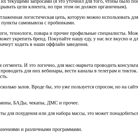
 их текущими запросами (я это уточнил для того, чтобы было пон
окрывать цели клиента, но при этом он должен органичным).
отлаженная логистическая цепь, которую можно использовать для 
 пункты самовывоза с пробниками.
логи, технологи, повара и прочие профильные специалисты. Мож
может укрепить бренд. Покупайте нашу еду, у нас все вкусно и 
 начнут ходить в наши оффлайн заведения.
м сегмента. И это логично, для масс-маркета проводить консульта
 проводить для них вебинары, вести каналы в телеграм и тикток
сть.
олько залов. Вроде бы, это уже пользуется спросом, но на сайте
амины, БАДы, чекапы, ДМС и прочее.
кты для похудения или для набора массы, это может понадобитьс
ажнениями и различными программами.