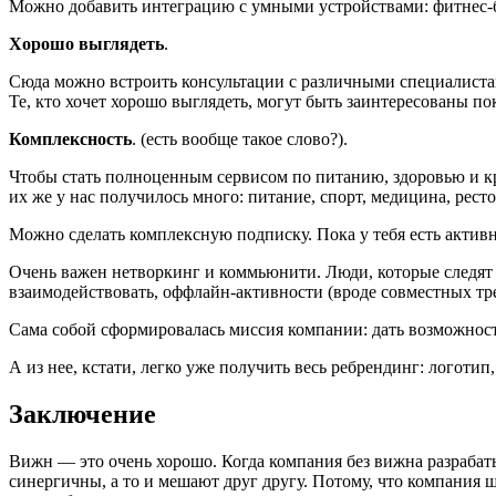
Можно добавить интеграцию с умными устройствами: фитнес-бр
Хорошо выглядеть
.
Сюда можно встроить консультации с различными специалистами
Те, кто хочет хорошо выглядеть, могут быть заинтересованы п
Комплексность
. (есть вообще такое слово?).
Чтобы стать полноценным сервисом по питанию, здоровью и кр
их же у нас получилось много: питание, спорт, медицина, ресто
Можно сделать комплексную подписку. Пока у тебя есть актив
Очень важен нетворкинг и коммьюнити. Люди, которые следят 
взаимодействовать, оффлайн-активности (вроде совместных тре
Сама собой сформировалась миссия компании: дать возможност
А из нее, кстати, легко уже получить весь ребрендинг: логоти
Заключение
Вижн — это очень хорошо. Когда компания без вижна разрабаты
синергичны, а то и мешают друг другу. Потому, что компания ш