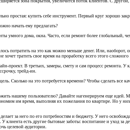
ширяется зона покрытия, увеличится поток клиентов. С другой,
ольно простая: купить себе инструмент. Первый круг хорошо закр
можно начать ему предлагать?
енты умного дома, окна. Часто, если ремонт более глобальный, ч
елось потратить на это как можно меньше денег. Или, наоборот, о
 хочет тратить свое время на проработку всего этого сложного 
зайн-проект. В третьих, замеры, смету и сам процесс ремонта. У
ссрочку, трейд-ин.
 цель. Сколько на это потребуется времени? Чтобы сделать все к
ожить нашему пользователю? Давайте нагенерируем еще идей. М
ономим им время, выполняя их пожелания по квартире. Но у них 
 делает за него по его потребностям и бюджету. У него освобожд
. У клиента есть другие бытовые заботы: воспитание и уход за д
очь целевой аудитории.