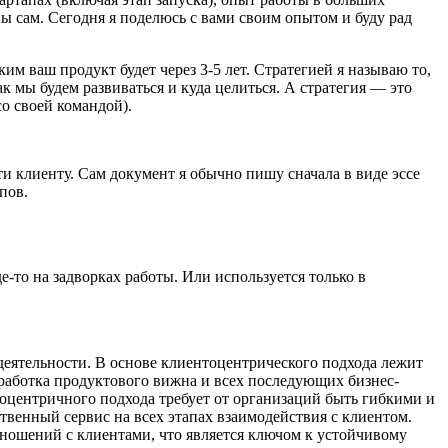
ы сам. Сегодня я поделюсь с вами своим опытом и буду рад
ким ваш продукт будет через 3-5 лет. Стратегией я называю то,
ак мы будем развиваться и куда целиться. А стратегия — это
о своей командой).
и клиенту. Сам документ я обычно пишу сначала в виде эссе
пов.
де-то на задворках работы. Или используется только в
деятельности. В основе клиентоцентрического подхода лежит
зработка продуктового вижна и всех последующих бизнес-
оцентричного подхода требует от организаций быть гибкими и
венный сервис на всех этапах взаимодействия с клиентом.
тношений с клиентами, что является ключом к устойчивому