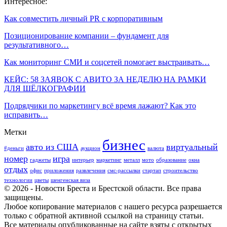
Интересное:
Как совместить личный PR с корпоративным
Позиционирование компании – фундамент для
результативного…
Как мониторинг СМИ и соцсетей помогает выстраивать…
КЕЙС: 58 ЗАЯВОК С АВИТО ЗА НЕДЕЛЮ НА РАМКИ
ДЛЯ ШЁЛКОГРАФИИ
Подрядчики по маркетингу всё время лажают? Как это
исправить…
Метки
бизнес
авто из США
виртуальный
#деньги
аукцион
валюта
номер
игра
гаджеты
интерьер
маркетинг
металл
мото
образование
окна
отдых
офис
приложения
развлечения
смс-рассылки
стартап
строительство
технологии
цветы
шенгенская виза
© 2026 - Новости Бреста и Брестской области. Все права
защищены.
Любое копирование материалов с нашего ресурса разрешается
только с обратной активной ссылкой на страницу статьи.
Все материалы опубликованные на сайте взяты с открытых