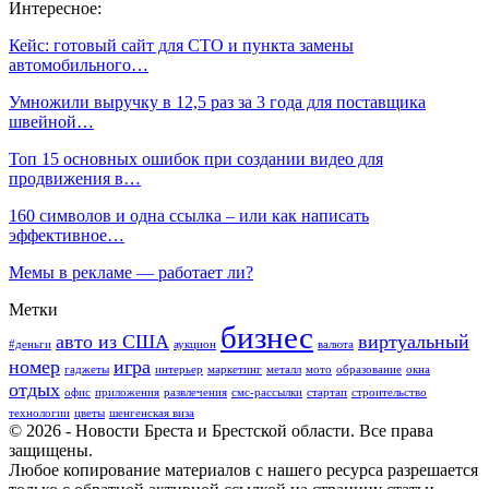
Интересное:
Кейс: готовый сайт для СТО и пункта замены
автомобильного…
Умножили выручку в 12,5 раз за 3 года для поставщика
швейной…
Топ 15 основных ошибок при создании видео для
продвижения в…
160 символов и одна ссылка – или как написать
эффективное…
Мемы в рекламе — работает ли?
Метки
бизнес
авто из США
виртуальный
#деньги
аукцион
валюта
номер
игра
гаджеты
интерьер
маркетинг
металл
мото
образование
окна
отдых
офис
приложения
развлечения
смс-рассылки
стартап
строительство
технологии
цветы
шенгенская виза
© 2026 - Новости Бреста и Брестской области. Все права
защищены.
Любое копирование материалов с нашего ресурса разрешается