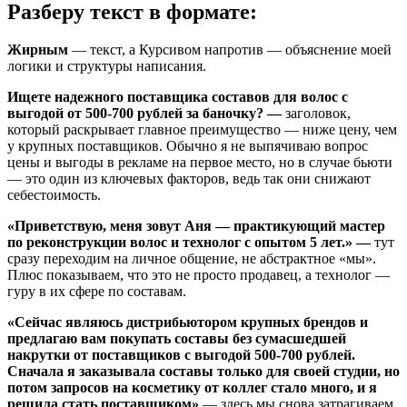
Разберу текст в формате:
Жирным
— текст, а Курсивом напротив — объяснение моей
логики и структуры написания.
Ищете надежного поставщика составов для волос с
выгодой от 500-700 рублей за баночку? —
заголовок,
который раскрывает главное преимущество — ниже цену, чем
у крупных поставщиков. Обычно я не выпячиваю вопрос
цены и выгоды в рекламе на первое место, но в случае бьюти
— это один из ключевых факторов, ведь так они снижают
себестоимость.
«Приветствую, меня зовут Аня — практикующий мастер
по реконструкции волос и технолог с опытом 5 лет.» —
тут
сразу переходим на личное общение, не абстрактное «мы».
Плюс показываем, что это не просто продавец, а технолог —
гуру в их сфере по составам.
«Сейчас являюсь дистрибьютором крупных брендов и
предлагаю вам покупать составы без сумасшедшей
накрутки от поставщиков с выгодой 500-700 рублей.
Сначала я заказывала составы только для своей студии, но
потом запросов на косметику от коллег стало много, и я
решила стать поставщиком»
— здесь мы снова затрагиваем