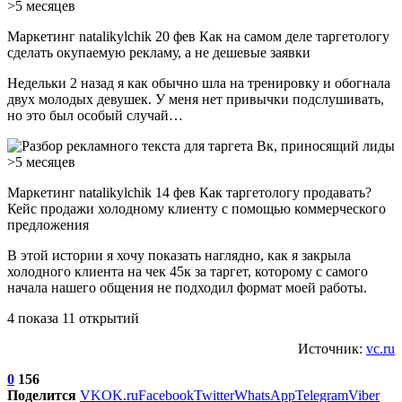
Маркетинг natalikylchik 20 фев Как на самом деле таргетологу
сделать окупаемую рекламу, а не дешевые заявки
Недельки 2 назад я как обычно шла на тренировку и обогнала
двух молодых девушек. У меня нет привычки подслушивать,
но это был особый случай…
Маркетинг natalikylchik 14 фев Как таргетологу продавать?
Кейс продажи холодному клиенту с помощью коммерческого
предложения
В этой истории я хочу показать наглядно, как я закрыла
холодного клиента на чек 45к за таргет, которому с самого
начала нашего общения не подходил формат моей работы.
4 показа 11 открытий
Источник:
vc.ru
0
156
Поделится
VK
OK.ru
Facebook
Twitter
WhatsApp
Telegram
Viber