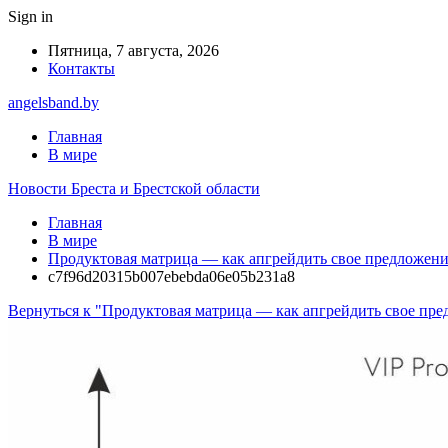
Sign in
Пятница, 7 августа, 2026
Контакты
angelsband.by
Главная
В мире
Новости Бреста и Брестской области
Главная
В мире
Продуктовая матрица — как апгрейдить свое предложение
c7f96d20315b007ebebda06e05b231a8
Вернуться к "Продуктовая матрица — как апгрейдить свое пре