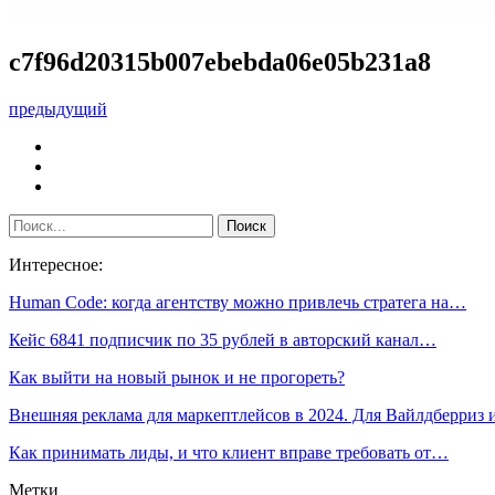
c7f96d20315b007ebebda06e05b231a8
предыдущий
Интересное:
Human Code: когда агентству можно привлечь стратега на…
Кейс 6841 подписчик по 35 рублей в авторский канал…
Как выйти на новый рынок и не прогореть?
Внешняя реклама для маркептлейсов в 2024. Для Вайлдберриз
Как принимать лиды, и что клиент вправе требовать от…
Метки