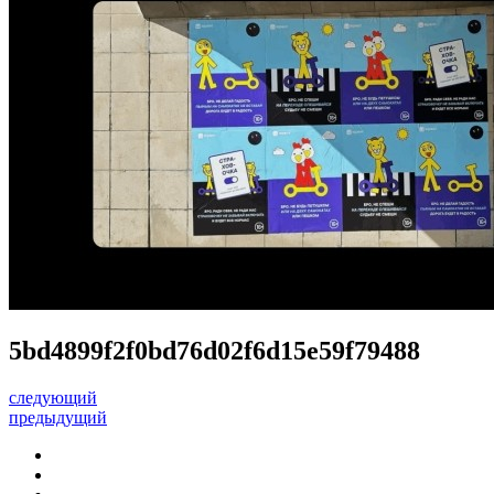
5bd4899f2f0bd76d02f6d15e59f79488
следующий
предыдущий