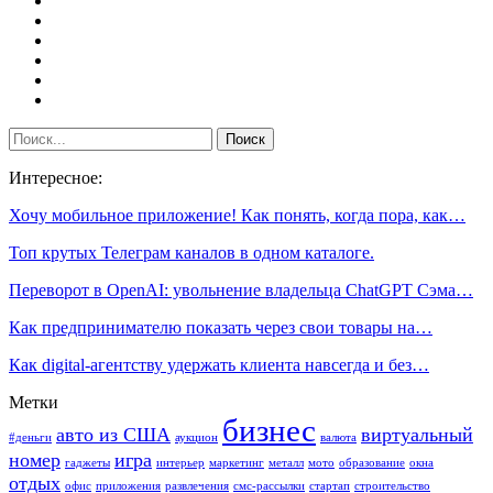
Интересное:
Хочу мобильное приложение! Как понять, когда пора, как…
Топ крутых Телеграм каналов в одном каталоге.
Переворот в OpenAI: увольнение владельца ChatGPT Сэма…
Как предпринимателю показать через свои товары на…
Как digital-агентству удержать клиента навсегда и без…
Метки
бизнес
авто из США
виртуальный
#деньги
аукцион
валюта
номер
игра
гаджеты
интерьер
маркетинг
металл
мото
образование
окна
отдых
офис
приложения
развлечения
смс-рассылки
стартап
строительство