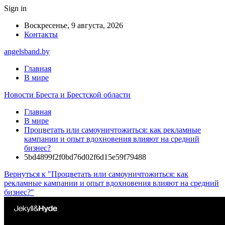
Sign in
Воскресенье, 9 августа, 2026
Контакты
angelsband.by
Главная
В мире
Новости Бреста и Брестской области
Главная
В мире
Процветать или самоуничтожиться: как рекламные
кампании и опыт вдохновения влияют на средний
бизнес?
5bd4899f2f0bd76d02f6d15e59f79488
Вернуться к "Процветать или самоуничтожиться: как
рекламные кампании и опыт вдохновения влияют на средний
бизнес?"