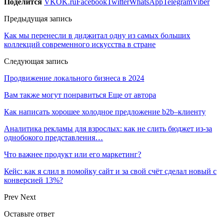
Поделится
VK
OK.ru
Facebook
Twitter
WhatsApp
Telegram
Viber
Предыдущая запись
Как мы перенесли в диджитал одну из самых больших
коллекций современного искусства в стране
Следующая запись
Продвижение локального бизнеса в 2024
Вам также могут понравиться
Еще от автора
Как написать хорошее холодное предложение b2b–клиенту
Аналитика рекламы для взрослых: как не слить бюджет из-за
однобокого представления…
Что важнее продукт или его маркетинг?
Кейс: как я слил в помойку сайт и за свой счёт сделал новый с
конверсией 13%?
Prev
Next
Оставьте ответ