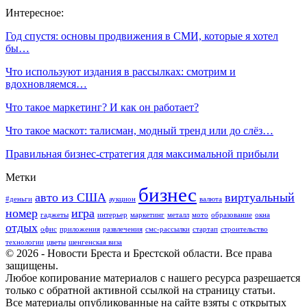
Интересное:
Год спустя: основы продвижения в СМИ, которые я хотел
бы…
Что используют издания в рассылках: смотрим и
вдохновляемся…
Что такое маркетинг? И как он работает?
Что такое маскот: талисман, модный тренд или до слёз…
Правильная бизнес-стратегия для максимальной прибыли
Метки
бизнес
авто из США
виртуальный
#деньги
аукцион
валюта
номер
игра
гаджеты
интерьер
маркетинг
металл
мото
образование
окна
отдых
офис
приложения
развлечения
смс-рассылки
стартап
строительство
технологии
цветы
шенгенская виза
© 2026 - Новости Бреста и Брестской области. Все права
защищены.
Любое копирование материалов с нашего ресурса разрешается
только с обратной активной ссылкой на страницу статьи.
Все материалы опубликованные на сайте взяты с открытых