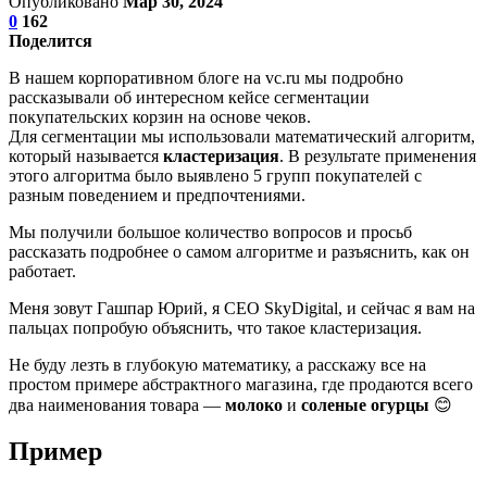
Опубликовано
Мар 30, 2024
0
162
Поделится
В нашем корпоративном блоге на vc.ru мы подробно
рассказывали об интересном кейсе сегментации
покупательских корзин на основе чеков.
Для сегментации мы использовали математический алгоритм,
который называется
кластеризация
. В результате применения
этого алгоритма было выявлено 5 групп покупателей с
разным поведением и предпочтениями.
Мы получили большое количество вопросов и просьб
рассказать подробнее о самом алгоритме и разъяснить, как он
работает.
Меня зовут Гашпар Юрий, я CEO SkyDigital, и сейчас я вам на
пальцах попробую объяснить, что такое кластеризация.
Не буду лезть в глубокую математику, а расскажу все на
простом примере абстрактного магазина, где продаются всего
два наименования товара —
молоко
и
соленые огурцы
😊
Пример