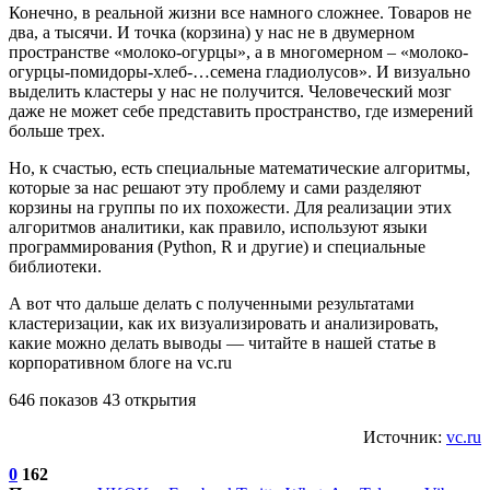
Конечно, в реальной жизни все намного сложнее. Товаров не
два, а тысячи. И точка (корзина) у нас не в двумерном
пространстве «молоко-огурцы», а в многомерном – «молоко-
огурцы-помидоры-хлеб-…семена гладиолусов». И визуально
выделить кластеры у нас не получится. Человеческий мозг
даже не может себе представить пространство, где измерений
больше трех.
Но, к счастью, есть специальные математические алгоритмы,
которые за нас решают эту проблему и сами разделяют
корзины на группы по их похожести. Для реализации этих
алгоритмов аналитики, как правило, используют языки
программирования (Python, R и другие) и специальные
библиотеки.
А вот что дальше делать с полученными результатами
кластеризации, как их визуализировать и анализировать,
какие можно делать выводы — читайте в нашей статье в
корпоративном блоге на vc.ru
646 показов 43 открытия
Источник:
vc.ru
0
162