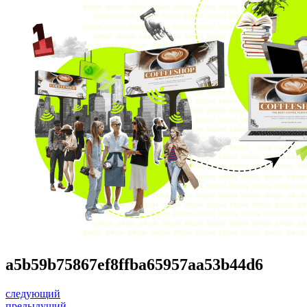
a5b59b75867ef8ffba65957aa53b44d6
следующий
предыдущий