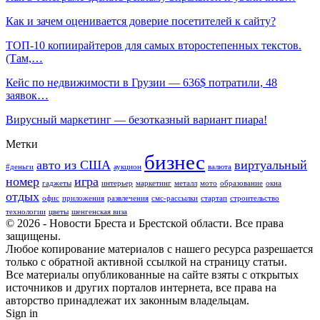
Как и зачем оценивается доверие посетителей к сайту?
ТОП-10 копиирайтеров для самых второстепенных текстов.
(Там,…
Кейс по недвижимости в Грузии — 636$ потратили, 48
заявок…
Вирусный маркетинг — безотказный вариант пиара!
Метки
бизнес
авто из США
виртуальный
#деньги
аукцион
валюта
номер
игра
гаджеты
интерьер
маркетинг
металл
мото
образование
окна
отдых
офис
приложения
развлечения
смс-рассылки
стартап
строительство
технологии
цветы
шенгенская виза
© 2026 - Новости Бреста и Брестской области. Все права
защищены.
Любое копирование материалов с нашего ресурса разрешается
только с обратной активной ссылкой на страницу статьи.
Все материалы опубликованные на сайте взяты с открытых
источников и других порталов интернета, все права на
авторство принадлежат их законным владельцам.
Sign in