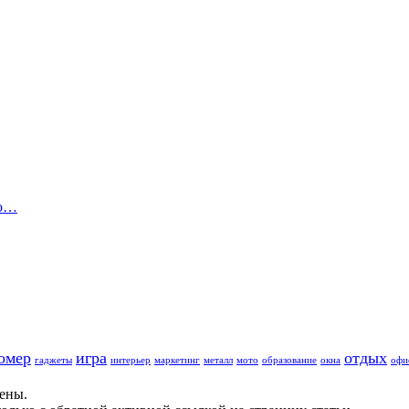
до…
омер
игра
отдых
гаджеты
интерьер
маркетинг
металл
мото
образование
окна
офи
щены.