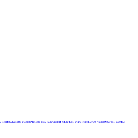
с
приложения
развлечения
смс-рассылки
стартап
строительство
технологии
цветы