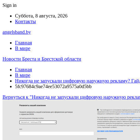
Sign in
Суббота, 8 августа, 2026
Контакты
angelsband.by
Главная
В мире
Новости Бреста и Брестской области
Главная
В мире
Никогда не запускали цифровую наружную рекламу? Гайд: 
5fc97684c9ae74ee53072a9575a0d5bb
Вернуться к "Никогда не запускали цифровую наружную рекламу