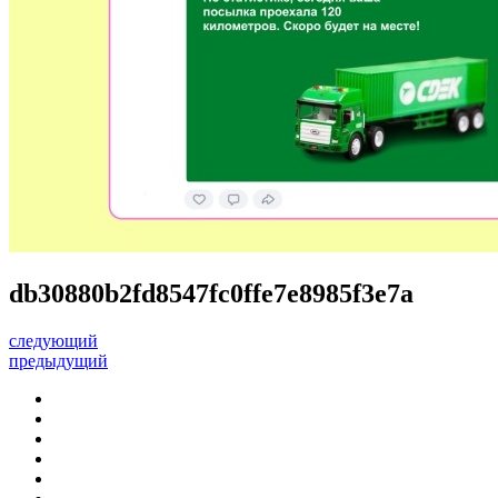
db30880b2fd8547fc0ffe7e8985f3e7a
следующий
предыдущий