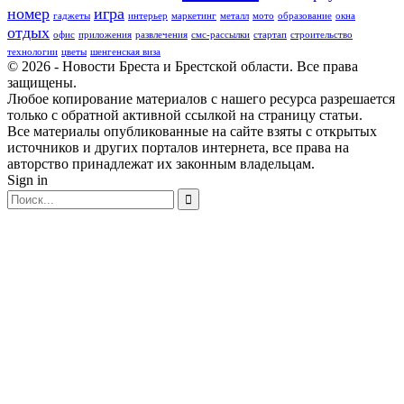
номер
игра
гаджеты
интерьер
маркетинг
металл
мото
образование
окна
отдых
офис
приложения
развлечения
смс-рассылки
стартап
строительство
технологии
цветы
шенгенская виза
© 2026 - Новости Бреста и Брестской области. Все права
защищены.
Любое копирование материалов с нашего ресурса разрешается
только с обратной активной ссылкой на страницу статьи.
Все материалы опубликованные на сайте взяты с открытых
источников и других порталов интернета, все права на
авторство принадлежат их законным владельцам.
Sign in