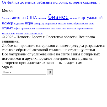
От фейлов до мемов: забавные истории, которые сделали…
Метки
бизнес
авто из США
виртуальный
#деньги
аукцион
валюта
номер
игра
гаджеты
интерьер
маркетинг
металл
мото
образование
окна
отдых
офис
приложения
развлечения
смс-рассылки
стартап
строительство
технологии
цветы
шенгенская виза
© 2026 - Новости Бреста и Брестской области. Все права
защищены.
Любое копирование материалов с нашего ресурса разрешается
только с обратной активной ссылкой на страницу статьи.
Все материалы опубликованные на сайте взяты с открытых
источников и других порталов интернета, все права на
авторство принадлежат их законным владельцам.
Sign in