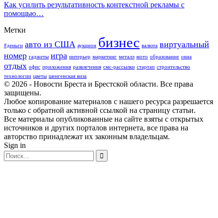
Как усилить результативность контекстной рекламы с
помощью…
Метки
бизнес
авто из США
виртуальный
#деньги
аукцион
валюта
номер
игра
гаджеты
интерьер
маркетинг
металл
мото
образование
окна
отдых
офис
приложения
развлечения
смс-рассылки
стартап
строительство
технологии
цветы
шенгенская виза
© 2026 - Новости Бреста и Брестской области. Все права
защищены.
Любое копирование материалов с нашего ресурса разрешается
только с обратной активной ссылкой на страницу статьи.
Все материалы опубликованные на сайте взяты с открытых
источников и других порталов интернета, все права на
авторство принадлежат их законным владельцам.
Sign in