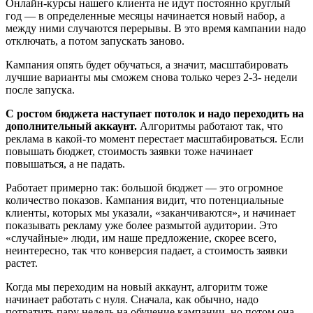
Онлайн-курсы нашего клиента не идут постоянно круглый
год — в определенные месяцы начинается новый набор, а
между ними случаются перерывы. В это время кампании надо
отключать, а потом запускать заново.
Кампания опять будет обучаться, а значит, масштабировать
лучшие варианты мы сможем снова только через 2-3- недели
после запуска.
С ростом бюджета наступает потолок и надо переходить на
дополнительный аккаунт.
Алгоритмы работают так, что
реклама в какой-то момент перестает масштабироваться. Если
повышать бюджет, стоимость заявки тоже начинает
повышаться, а не падать.
Работает примерно так: большой бюджет — это огромное
количество показов. Кампания видит, что потенциальные
клиенты, которых мы указали, «заканчиваются», и начинает
показывать рекламу уже более размытой аудитории. Это
«случайные» люди, им наше предложение, скорее всего,
неинтересно, так что конверсия падает, а стоимость заявки
растет.
Когда мы переходим на новый аккаунт, алгоритм тоже
начинает работать с нуля. Сначала, как обычно, надо
потратить пару недель на обучение кампании, но потом она