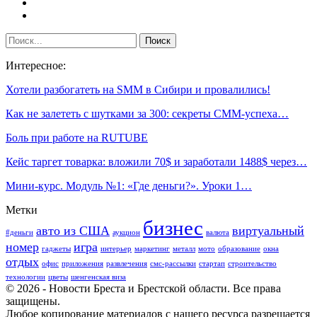
Интересное:
Хотели разбогатеть на SMM в Сибири и провалились!
Как не залететь с шутками за 300: секреты СММ-успеха…
Боль при работе на RUTUBE
Кейс таргет товарка: вложили 70$ и заработали 1488$ через…
Мини-курс. Модуль №1: «Где деньги?». Уроки 1…
Метки
бизнес
авто из США
виртуальный
#деньги
аукцион
валюта
номер
игра
гаджеты
интерьер
маркетинг
металл
мото
образование
окна
отдых
офис
приложения
развлечения
смс-рассылки
стартап
строительство
технологии
цветы
шенгенская виза
© 2026 - Новости Бреста и Брестской области. Все права
защищены.
Любое копирование материалов с нашего ресурса разрешается