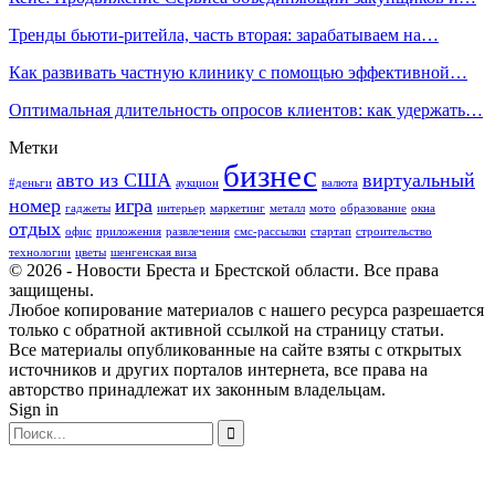
Тренды бьюти-ритейла, часть вторая: зарабатываем на…
Как развивать частную клинику с помощью эффективной…
Оптимальная длительность опросов клиентов: как удержать…
Метки
бизнес
авто из США
виртуальный
#деньги
аукцион
валюта
номер
игра
гаджеты
интерьер
маркетинг
металл
мото
образование
окна
отдых
офис
приложения
развлечения
смс-рассылки
стартап
строительство
технологии
цветы
шенгенская виза
© 2026 - Новости Бреста и Брестской области. Все права
защищены.
Любое копирование материалов с нашего ресурса разрешается
только с обратной активной ссылкой на страницу статьи.
Все материалы опубликованные на сайте взяты с открытых
источников и других порталов интернета, все права на
авторство принадлежат их законным владельцам.
Sign in