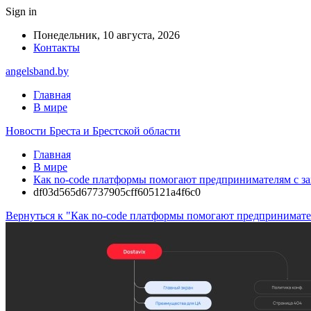
Sign in
Понедельник, 10 августа, 2026
Контакты
angelsband.by
Главная
В мире
Новости Бреста и Брестской области
Главная
В мире
Как no-code платформы помогают предпринимателям с за
df03d565d67737905cff605121a4f6c0
Вернуться к "Как no-code платформы помогают предпринимате