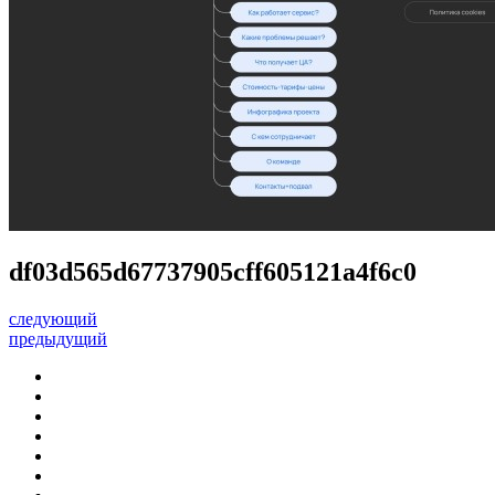
df03d565d67737905cff605121a4f6c0
следующий
предыдущий