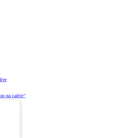
йте
и на сайте"