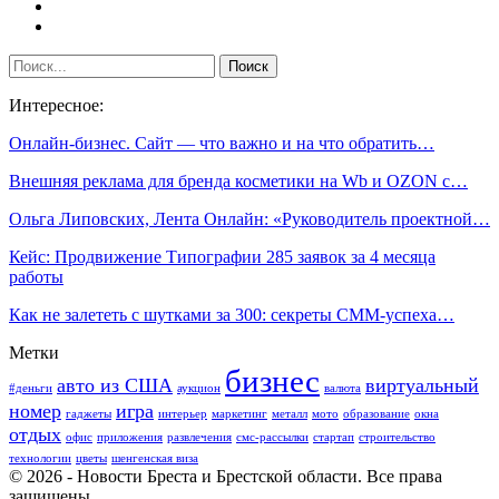
Интересное:
Онлайн-бизнес. Сайт — что важно и на что обратить…
Внешняя реклама для бренда косметики на Wb и OZON с…
Ольга Липовских, Лента Онлайн: «Руководитель проектной…
Кейс: Продвижение Типографии 285 заявок за 4 месяца
работы
Как не залететь с шутками за 300: секреты СММ-успеха…
Метки
бизнес
авто из США
виртуальный
#деньги
аукцион
валюта
номер
игра
гаджеты
интерьер
маркетинг
металл
мото
образование
окна
отдых
офис
приложения
развлечения
смс-рассылки
стартап
строительство
технологии
цветы
шенгенская виза
© 2026 - Новости Бреста и Брестской области. Все права
защищены.