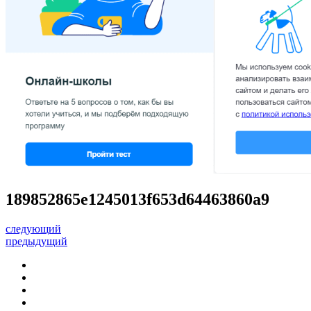
189852865e1245013f653d64463860a9
следующий
предыдущий