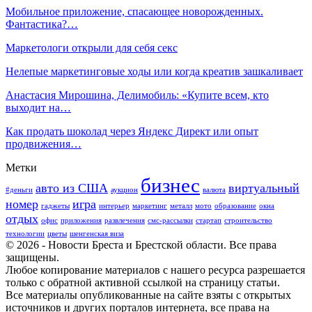
Мобильное приложение, спасающее новорожденных.
Фантастика?…
Маркетологи открыли для себя секс
Нелепые маркетинговые ходы или когда креатив зашкаливает
Анастасия Мирошина, Делимобиль: «Купите всем, кто
выходит на…
Как продать шоколад через Яндекс Директ или опыт
продвижения…
Метки
бизнес
авто из США
виртуальный
#деньги
аукцион
валюта
номер
игра
гаджеты
интерьер
маркетинг
металл
мото
образование
окна
отдых
офис
приложения
развлечения
смс-рассылки
стартап
строительство
технологии
цветы
шенгенская виза
© 2026 - Новости Бреста и Брестской области. Все права
защищены.
Любое копирование материалов с нашего ресурса разрешается
только с обратной активной ссылкой на страницу статьи.
Все материалы опубликованные на сайте взяты с открытых
источников и других порталов интернета, все права на