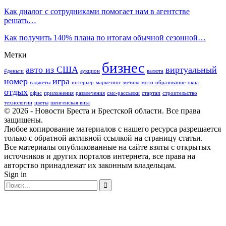
Как диалог с сотрудниками помогает нам в агентстве
решать…
Как получить 140% плана по итогам обычной сезонной…
Метки
бизнес
авто из США
виртуальный
#деньги
аукцион
валюта
номер
игра
гаджеты
интерьер
маркетинг
металл
мото
образование
окна
отдых
офис
приложения
развлечения
смс-рассылки
стартап
строительство
технологии
цветы
шенгенская виза
© 2026 - Новости Бреста и Брестской области. Все права
защищены.
Любое копирование материалов с нашего ресурса разрешается
только с обратной активной ссылкой на страницу статьи.
Все материалы опубликованные на сайте взяты с открытых
источников и других порталов интернета, все права на
авторство принадлежат их законным владельцам.
Sign in