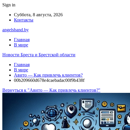
Sign in
Суббота, 8 августа, 2026
Контакты
angelsband.by
Главная
В мире
Новости Бреста и Брестской области
Главная
В мире
Авито — Как привлечь клиентов?
00b209660d678e4caebadac00f9b438f
Вернуться к "Авито — Как привлечь клиентов?"