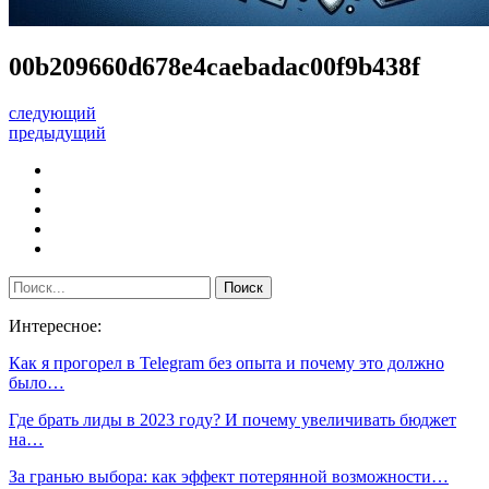
00b209660d678e4caebadac00f9b438f
следующий
предыдущий
Интересное:
Как я прогорел в Telegram без опыта и почему это должно
было…
Где брать лиды в 2023 году? И почему увеличивать бюджет
на…
За гранью выбора: как эффект потерянной возможности…