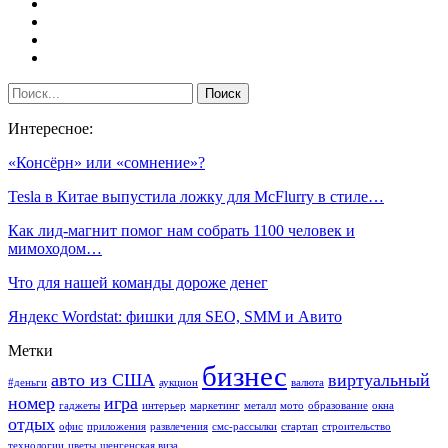
Интересное:
«Консёрн» или «сомнение»?
Tesla в Китае выпустила ложку для McFlurry в стиле…
Как лид-магнит помог нам собрать 1100 человек и
мимоходом…
Что для нашей команды дороже денег
Яндекс Wordstat: фишки для SEO, SMM и Авито
Метки
бизнес
авто из США
виртуальный
#деньги
аукцион
валюта
номер
игра
гаджеты
интерьер
маркетинг
металл
мото
образование
окна
отдых
офис
приложения
развлечения
смс-рассылки
стартап
строительство
технологии
цветы
шенгенская виза