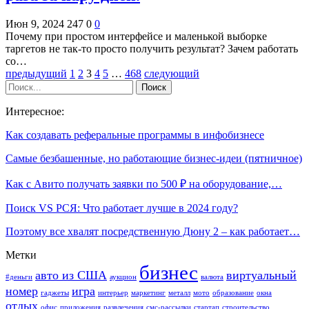
Июн 9, 2024
247
0
0
Почему при простом интерфейсе и маленькой выборке
таргетов не так-то просто получить результат? Зачем работать
со…
предыдущий
1
2
3
4
5
…
468
следующий
Интересное:
Как создавать реферальные программы в инфобизнесе
Самые безбашенные, но работающие бизнес-идеи (пятничное)
Как с Авито получать заявки по 500 ₽ на оборудование,…
Поиск VS РСЯ: Что работает лучше в 2024 году?
Поэтому все хвалят посредственную Дюну 2 – как работает…
Метки
бизнес
авто из США
виртуальный
#деньги
аукцион
валюта
номер
игра
гаджеты
интерьер
маркетинг
металл
мото
образование
окна
отдых
офис
приложения
развлечения
смс-рассылки
стартап
строительство