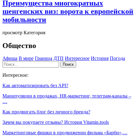
Преимущества многократных
шенгенских виз: ворота к европейской
мобильности
просмотр Категория
Общество
Афиша
В мире
Граница
ДТП
Интересное
История
Погода
Интересное:
Как автоматизировать без API?
Манипуляции в продажах, HR-маркетинг, телеграм-каналы –
…
Как продвигать блог без личного бренда?
Зачем вы покупаете отзывы? История Vitamin.tools
Маркетинговые фишки в продвижении фильма «Барби»,…