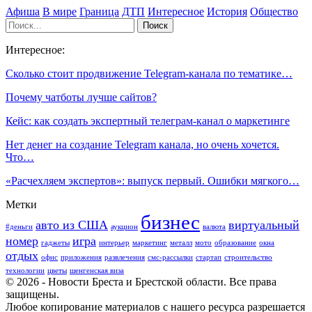
Афиша
В мире
Граница
ДТП
Интересное
История
Общество
Интересное:
Сколько стоит продвижение Telegram-канала по тематике…
Почему чатботы лучше сайтов?
Кейс: как создать экспертный телеграм-канал о маркетинге
Нет денег на создание Telegram канала, но очень хочется.
Что…
«Расчехляем экспертов»: выпуск первый. Ошибки мягкого…
Метки
бизнес
авто из США
виртуальный
#деньги
аукцион
валюта
номер
игра
гаджеты
интерьер
маркетинг
металл
мото
образование
окна
отдых
офис
приложения
развлечения
смс-рассылки
стартап
строительство
технологии
цветы
шенгенская виза
© 2026 - Новости Бреста и Брестской области. Все права
защищены.
Любое копирование материалов с нашего ресурса разрешается