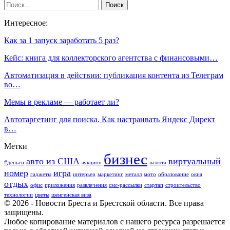
Интересное:
Как за 1 запуск заработать 5 раз?
Кейс: книга для коллекторского агентства с финансовыми…
Автоматизация в действии: публикация контента из Телеграм
во…
Мемы в рекламе — работает ли?
Автотаргетинг для поиска. Как настраивать Яндекс Директ
в…
Метки
бизнес
авто из США
виртуальный
#деньги
аукцион
валюта
номер
игра
гаджеты
интерьер
маркетинг
металл
мото
образование
окна
отдых
офис
приложения
развлечения
смс-рассылки
стартап
строительство
технологии
цветы
шенгенская виза
© 2026 - Новости Бреста и Брестской области. Все права
защищены.
Любое копирование материалов с нашего ресурса разрешается