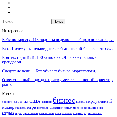
Интересное:
Кейс по таргету: 118 лидов за неделю на вебирар по осанке,…
База: Почему вы ненавидите свой агентский бизнес и что с…
Контекст для B2B: 100 заявок на ОПТовые поставки
брендовой…
Следствие вели… Кто убивает бизнес: маркетологи,…
Ответственный подход к приему металла — новый ориентир
рынка
Метки
бизнес
авто из США
виртуальный
#деньги
аукцион
валюта
номер
игра
гаджеты
интерьер
маркетинг
металл
мото
образование
окна
отдых
офис
приложения
развлечения
смс-рассылки
стартап
строительство