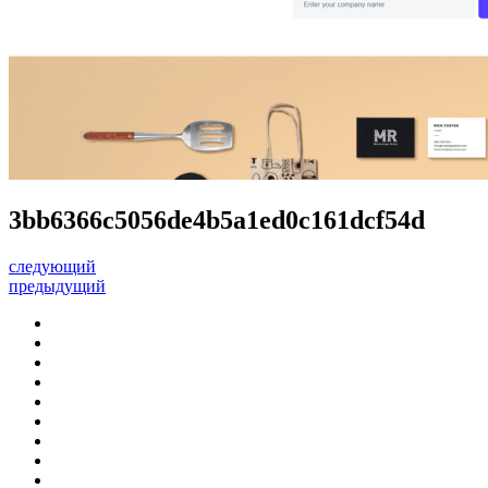
3bb6366c5056de4b5a1ed0c161dcf54d
следующий
предыдущий