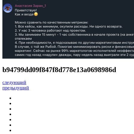
b94799dd09f847f8d778e13a0698986d
следующий
предыдущий