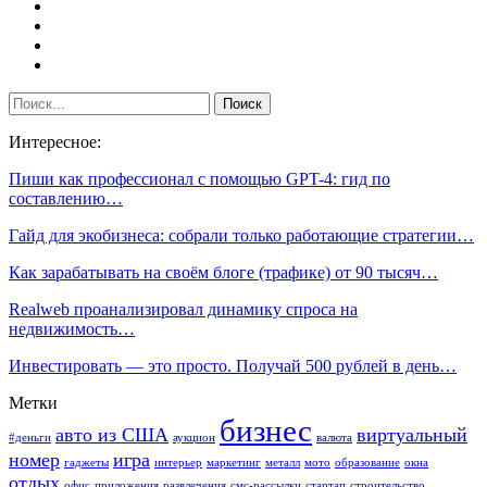
Интересное:
Пиши как профессионал с помощью GPT-4: гид по
составлению…
Гайд для экобизнеса: собрали только работающие стратегии…
Как зарабатывать на своём блоге (трафике) от 90 тысяч…
Realweb проанализировал динамику спроса на
недвижимость…
Инвестировать — это просто. Получай 500 рублей в день…
Метки
бизнес
авто из США
виртуальный
#деньги
аукцион
валюта
номер
игра
гаджеты
интерьер
маркетинг
металл
мото
образование
окна
отдых
офис
приложения
развлечения
смс-рассылки
стартап
строительство