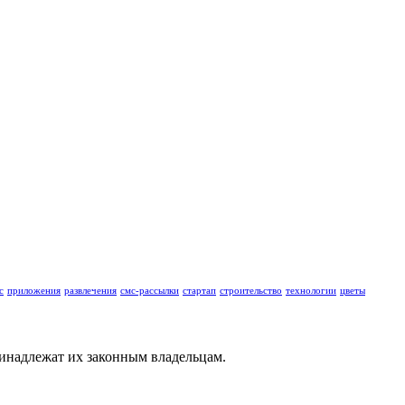
с
приложения
развлечения
смс-рассылки
стартап
строительство
технологии
цветы
ринадлежат их законным владельцам.