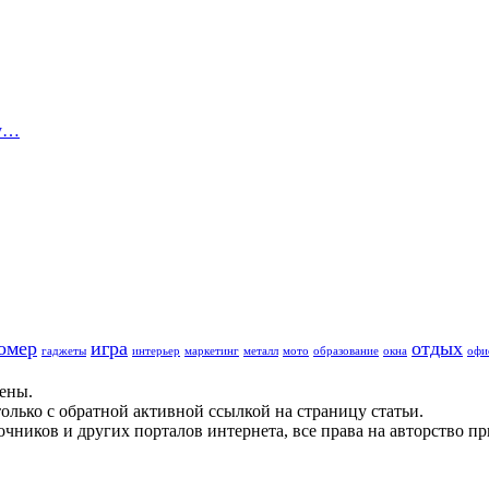
су…
омер
игра
отдых
гаджеты
интерьер
маркетинг
металл
мото
образование
окна
офи
щены.
олько с обратной активной ссылкой на страницу статьи.
чников и других порталов интернета, все права на авторство п