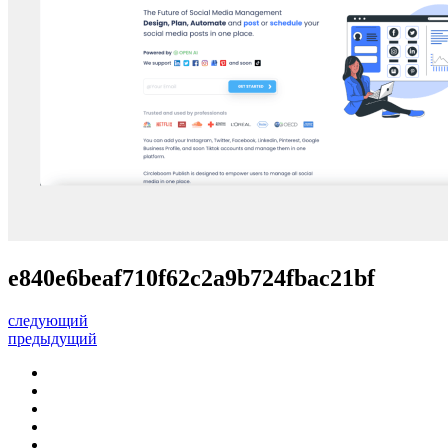
e840e6beaf710f62c2a9b724fbac21bf
следующий
предыдущий