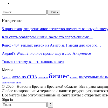
Интересное:
5 признаков, что рекламное агентство помогает вашему бизне
Как стать соавтором книги, зачем это современному…
Кейс: «40+ теплых заявок из Авито за 1 месяц для нового…
Asgard’s Wrath 2: ночное промо-шоу в Лос-Анджелесе
Только поэтому ваш заголовок важен
Метки
бизнес
авто из США
виртуальный н
#деньги
аукцион
валюта
шенгенская виза
© 2026 - Новости Бреста и Брестской области. Все права защи
Любое копирование материалов с нашего ресурса разрешается т
Все материалы опубликованные на сайте взяты с открытых исто
Sign in