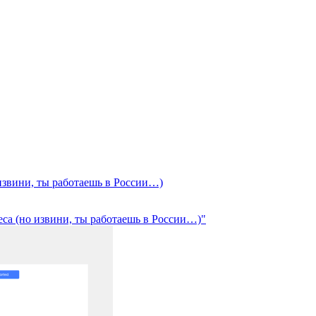
извини, ты работаешь в России…)
са (но извини, ты работаешь в России…)"