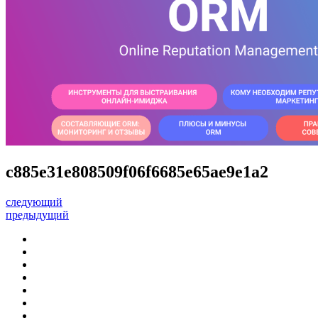
c885e31e808509f06f6685e65ae9e1a2
следующий
предыдущий