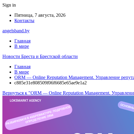
Sign in
Пятница, 7 августа, 2026
Контакты
angelsband.by
Главная
В мире
Новости Бреста и Брестской области
Главная
В мире
ORM — Online Reputation Management. Управление репута
c885e31e808509f06f6685e65ae9e1a2
Вернуться к "ORM — Online Reputation Management. Управлени