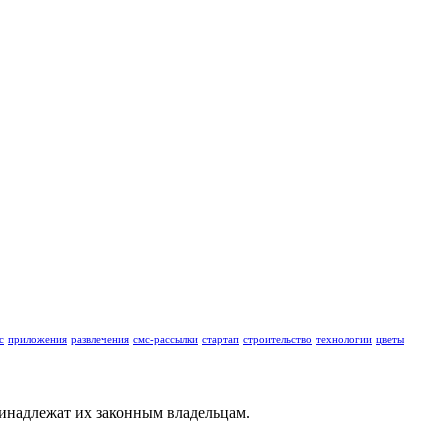
с
приложения
развлечения
смс-рассылки
стартап
строительство
технологии
цветы
ринадлежат их законным владельцам.