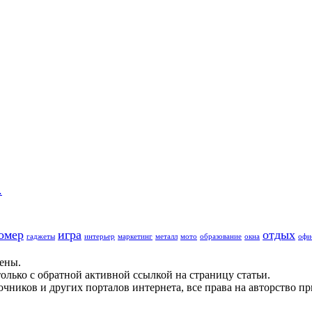
…
омер
игра
отдых
гаджеты
интерьер
маркетинг
металл
мото
образование
окна
офи
щены.
олько с обратной активной ссылкой на страницу статьи.
чников и других порталов интернета, все права на авторство п