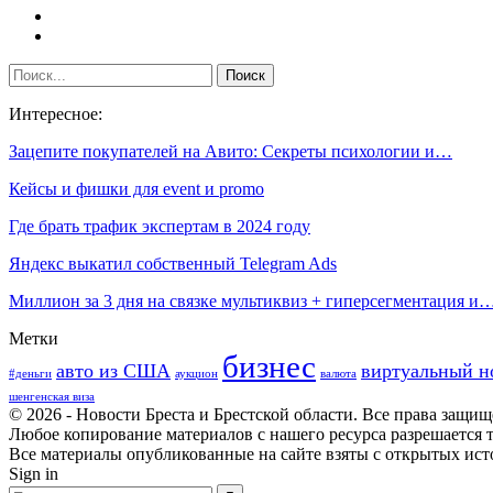
Интересное:
Зацепите покупателей на Авито: Секреты психологии и…
Кейсы и фишки для event и promo
Где брать трафик экспертам в 2024 году
Яндекс выкатил собственный Telegram Ads
Миллион за 3 дня на связке мультиквиз + гиперсегментация и
Метки
бизнес
авто из США
виртуальный н
#деньги
аукцион
валюта
шенгенская виза
© 2026 - Новости Бреста и Брестской области. Все права защи
Любое копирование материалов с нашего ресурса разрешается т
Все материалы опубликованные на сайте взяты с открытых исто
Sign in