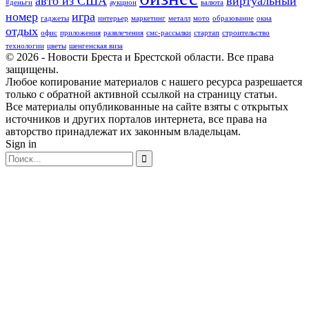
авто из США
виртуальный
#деньги
аукцион
валюта
номер
игра
гаджеты
интерьер
маркетинг
металл
мото
образование
окна
отдых
офис
приложения
развлечения
смс-рассылки
стартап
строительство
технологии
цветы
шенгенская виза
© 2026 - Новости Бреста и Брестской области. Все права
защищены.
Любое копирование материалов с нашего ресурса разрешается
только с обратной активной ссылкой на страницу статьи.
Все материалы опубликованные на сайте взяты с открытых
источников и других порталов интернета, все права на
авторство принадлежат их законным владельцам.
Sign in