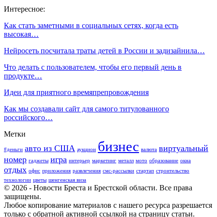
Интересное:
Как стать заметными в социальных сетях, когда есть
высокая…
Нейросеть посчитала траты детей в России и задизайнила…
Что делать с пользователем, чтобы его первый день в
продукте…
Идеи для приятного времяпрепровождения
Как мы создавали сайт для самого титулованного
российского…
Метки
бизнес
авто из США
виртуальный
#деньги
аукцион
валюта
номер
игра
гаджеты
интерьер
маркетинг
металл
мото
образование
окна
отдых
офис
приложения
развлечения
смс-рассылки
стартап
строительство
технологии
цветы
шенгенская виза
© 2026 - Новости Бреста и Брестской области. Все права
защищены.
Любое копирование материалов с нашего ресурса разрешается
только с обратной активной ссылкой на страницу статьи.