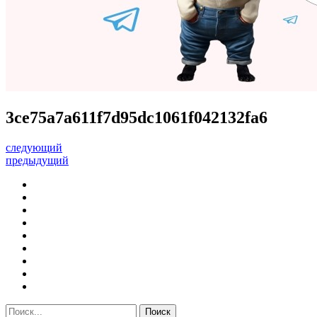
3ce75a7a611f7d95dc1061f042132fa6
следующий
предыдущий