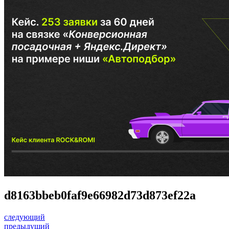
d8163bbeb0faf9e66982d73d873ef22a
следующий
предыдущий