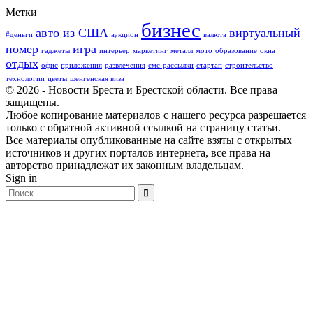
Метки
бизнес
авто из США
виртуальный
#деньги
аукцион
валюта
номер
игра
гаджеты
интерьер
маркетинг
металл
мото
образование
окна
отдых
офис
приложения
развлечения
смс-рассылки
стартап
строительство
технологии
цветы
шенгенская виза
© 2026 - Новости Бреста и Брестской области. Все права
защищены.
Любое копирование материалов с нашего ресурса разрешается
только с обратной активной ссылкой на страницу статьи.
Все материалы опубликованные на сайте взяты с открытых
источников и других порталов интернета, все права на
авторство принадлежат их законным владельцам.
Sign in