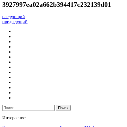
3927997ea02a662b394417c232139d01
следующий
предыдущий
Интересное: