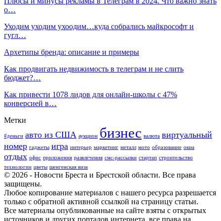
Плюсы и минусы рекламы в Телеграм в 2024. Что важно знать
о…
Уходим уходим ухоодим…куда собрались майкрософт и
гугл…
Архетипы бренда: описание и примеры
Как продвигать недвижимость в телеграм и не слить
бюджет?…
Как привести 1078 лидов для онлайн-школы с 47%
конверсией в…
Метки
бизнес
авто из США
виртуальный
#деньги
аукцион
валюта
номер
игра
гаджеты
интерьер
маркетинг
металл
мото
образование
окна
отдых
офис
приложения
развлечения
смс-рассылки
стартап
строительство
технологии
цветы
шенгенская виза
© 2026 - Новости Бреста и Брестской области. Все права
защищены.
Любое копирование материалов с нашего ресурса разрешается
только с обратной активной ссылкой на страницу статьи.
Все материалы опубликованные на сайте взяты с открытых
источников и других порталов интернета, все права на