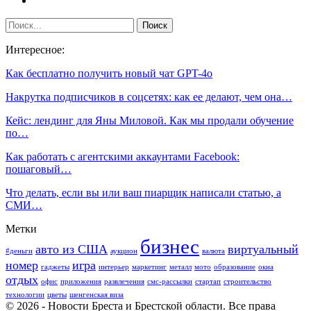
Интересное:
Как бесплатно получить новый чат GPT-4o
Накрутка подписчиков в соцсетях: как ее делают, чем она…
Кейс: лендинг для Яны Миловой. Как мы продали обучение
по…
Как работать с агентскими аккаунтами Facebook:
пошаговый…
Что делать, если вы или ваш пиарщик написали статью, а
СМИ…
Метки
бизнес
авто из США
виртуальный
#деньги
аукцион
валюта
номер
игра
гаджеты
интерьер
маркетинг
металл
мото
образование
окна
отдых
офис
приложения
развлечения
смс-рассылки
стартап
строительство
технологии
цветы
шенгенская виза
© 2026 - Новости Бреста и Брестской области. Все права