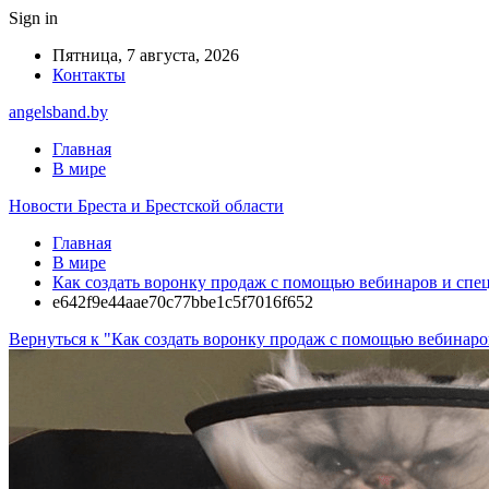
Sign in
Пятница, 7 августа, 2026
Контакты
angelsband.by
Главная
В мире
Новости Бреста и Брестской области
Главная
В мире
Как создать воронку продаж с помощью вебинаров и спе
e642f9e44aae70c77bbe1c5f7016f652
Вернуться к "Как создать воронку продаж с помощью вебинаро