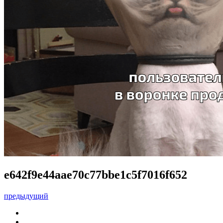
e642f9e44aae70c77bbe1c5f7016f652
предыдущий