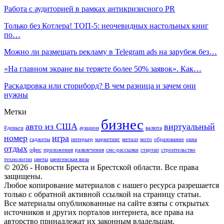
Работа с аудиторией в рамках антикризисного PR
Только без Котлера! ТОП-5: неочевидных настольных книг
по…
Можно ли размещать рекламу в Telegram ads на зарубеж без…
«На главном экране вы теряете более 50% заявок». Как…
Раскадровка или сториборд? В чем разница и зачем они
нужны
Метки
бизнес
авто из США
виртуальный
#деньги
аукцион
валюта
номер
игра
гаджеты
интерьер
маркетинг
металл
мото
образование
окна
отдых
офис
приложения
развлечения
смс-рассылки
стартап
строительство
технологии
цветы
шенгенская виза
© 2026 - Новости Бреста и Брестской области. Все права
защищены.
Любое копирование материалов с нашего ресурса разрешается
только с обратной активной ссылкой на страницу статьи.
Все материалы опубликованные на сайте взяты с открытых
источников и других порталов интернета, все права на
авторство принадлежат их законным владельцам.