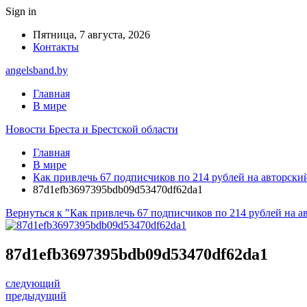
Sign in
Пятница, 7 августа, 2026
Контакты
angelsband.by
Главная
В мире
Новости Бреста и Брестской области
Главная
В мире
Как привлечь 67 подписчиков по 214 рублей на авторски
87d1efb3697395bdb09d53470df62da1
Вернуться к "Как привлечь 67 подписчиков по 214 рублей на а
87d1efb3697395bdb09d53470df62da1
следующий
предыдущий