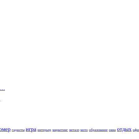
ей…
…
омер
игра
отдых
гаджеты
интерьер
маркетинг
металл
мото
образование
окна
офи