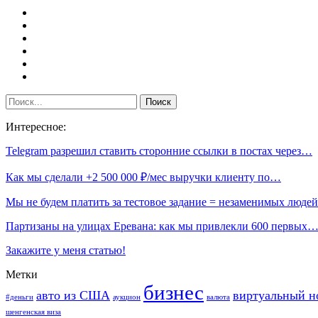
Интересное:
Telegram разрешил ставить сторонние ссылки в постах через…
Как мы сделали +2 500 000 ₽/мес выручки клиенту по…
Мы не будем платить за тестовое задание = незаменимых люд
Партизаны на улицах Еревана: как мы привлекли 600 первых
Закажите у меня статью!
Метки
бизнес
авто из США
виртуальный н
#деньги
аукцион
валюта
шенгенская виза