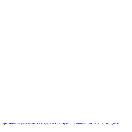
с
приложения
развлечения
смс-рассылки
стартап
строительство
технологии
цветы