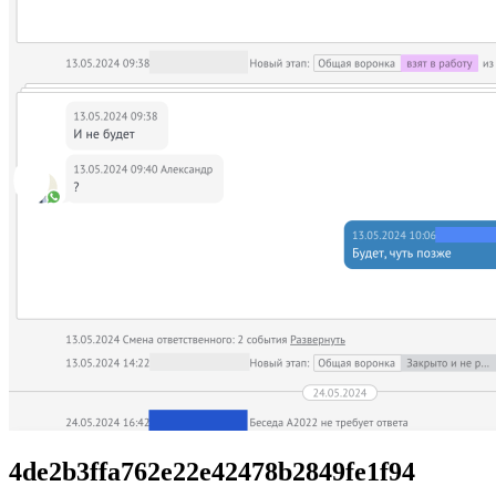
4de2b3ffa762e22e42478b2849fe1f94