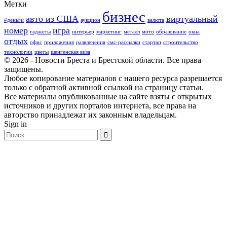
Метки
бизнес
авто из США
виртуальный
#деньги
аукцион
валюта
номер
игра
гаджеты
интерьер
маркетинг
металл
мото
образование
окна
отдых
офис
приложения
развлечения
смс-рассылки
стартап
строительство
технологии
цветы
шенгенская виза
© 2026 - Новости Бреста и Брестской области. Все права
защищены.
Любое копирование материалов с нашего ресурса разрешается
только с обратной активной ссылкой на страницу статьи.
Все материалы опубликованные на сайте взяты с открытых
источников и других порталов интернета, все права на
авторство принадлежат их законным владельцам.
Sign in