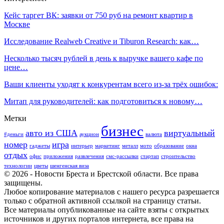
Кейс таргет ВК: заявки от 750 руб на ремонт квартир в
Москве
Исследование Realweb Creative и Tiburon Research: как…
Несколько тысяч рублей в день к выручке вашего кафе по
цене…
Ваши клиенты уходят к конкурентам всего из-за трёх ошибок:
Митап для руководителей: как подготовиться к новому…
Метки
бизнес
авто из США
виртуальный
#деньги
аукцион
валюта
номер
игра
гаджеты
интерьер
маркетинг
металл
мото
образование
окна
отдых
офис
приложения
развлечения
смс-рассылки
стартап
строительство
технологии
цветы
шенгенская виза
© 2026 - Новости Бреста и Брестской области. Все права
защищены.
Любое копирование материалов с нашего ресурса разрешается
только с обратной активной ссылкой на страницу статьи.
Все материалы опубликованные на сайте взяты с открытых
источников и других порталов интернета, все права на