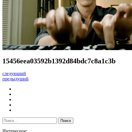
15456eea03592b1392d84bdc7c8a1c3b
следующий
предыдущий
Интересное: