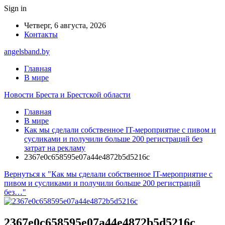
Sign in
Четверг, 6 августа, 2026
Контакты
angelsband.by
Главная
В мире
Новости Бреста и Брестской области
Главная
В мире
Как мы сделали собственное IT-мероприятие с пивом и
сусликами и получили больше 200 регистраций без
затрат на рекламу
2367e0c658595e07a44e4872b5d5216c
Вернуться к "Как мы сделали собственное IT-мероприятие с
пивом и сусликами и получили больше 200 регистраций
без…"
2367e0c658595e07a44e4872b5d5216c