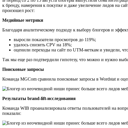
В период со 2 по 15 августа блогеры выпустили семь интеграц
к бренду, намерения к покупке и даже увеличение лидов на сай
произошел рост:
Медийные метрики
Благодаря аналитическому подходу к выбору блогеров и эффе
выросли показатели просмотров до 119%;
удалось снизить CPV на 18%;
оценили переходы на сайт по UTM-меткам и увидели, что
Так мы еще раз подтвердили гипотезу, что можно и нужно выбир
Поисковые запросы
Команда MGCom сравнила поисковые запросы в Wordstat и оцени
Результаты brand-lift-исследования
Команда WIB проанализировала ответы пользователей на вопро
показали: