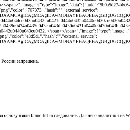
/span>","image":{"type":"image","data":{"uuid":"5b9a5d27-bbe6-
png","color":"707373","hash":"","external_service":
BAAD/2wBDAAMCAgICAgMCAgIDAwMDBAYEBAQEBAgGBgUG
0u0444u044cu0435u0432. u0421u0444u0435u0440u0430: u0430u043
2u0438u0434u0435u043e u043du0430u0431u0440u0430u043bu043e
42u0440u043eu0432. </span></span>","image":{"type":"image","d
ng","color":"e3d5d1","hash":"","external_service":
AAD/2wBDAAMCAgICAgMCAgIDAwMDBAYEBAQEBAgGBgUGC
 в России запрещена.
 основу взяли brand-lift-исследование. Для него аналитики из