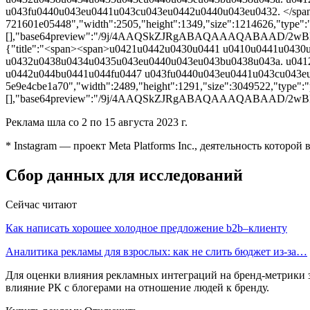
u043fu0440u043eu0441u043cu043eu0442u0440u043eu0432. </span><
721601e05448","width":2505,"height":1349,"size":1214626,"type":"
[],"base64preview":"/9j/4AAQSkZJRgABAQAAAQA
{"title":"<span><span>u0421u0442u0430u0441 u0410u0441u043
u0432u0438u0434u0435u043eu0440u043eu043bu0438u043a. u041
u0442u044bu0441u044fu0447 u043fu0440u043eu0441u043cu043eu04
5e9e4cbe1a70","width":2489,"height":1291,"size":3049522,"type":"p
[],"base64preview":"/9j/4AAQSkZJRgABAQAAAQAB
Реклама шла со 2 по 15 августа 2023 г.
* Instagram — проект Meta Platforms Inc., деятельность которой
Сбор данных для исследований
Сейчас читают
Как написать хорошее холодное предложение b2b–клиенту
Аналитика рекламы для взрослых: как не слить бюджет из-за…
Для оценки влияния рекламных интеграций на бренд-метрики за
влияние РК с блогерами на отношение людей к бренду.