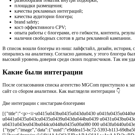
разнообразия тематик внутри подборки;
площадки размещения;
качества рекламных интеграций;
качества аудитории блогера;
brand safety;
кост-эффективного CPV;
опыта работы с блогерами, его гибкости, контента, резул
наличия свободных слотов в даты рекламной кампании.
В список вошли блогеры из ниш: лайфстайл, дизайн, история, 
опирались на аналитику. Согласно данным, у этого блогера б
высокий уровень доверия среди своих подписчиков. Так им удал
Какие были интеграции
После согласования списка агентство MGCom приступило к зап
сайт со сбором аналитики. Как выглядели интеграции 👇
Две интеграции с инстаграм-блогерами
[{"title":"<p><i>u0415u043bu0435u043du0430 u041fu0435u044
u0441u0435u043cu0435u0439u043du044bu0439 u0431u043bu043e
u0431u043eu043bu044cu0448u0435u00a080 000 u043fu0440u043eu
{"type":"image","data":{"uuid":"e9ddea15-bc72-5393-b113-69dba507