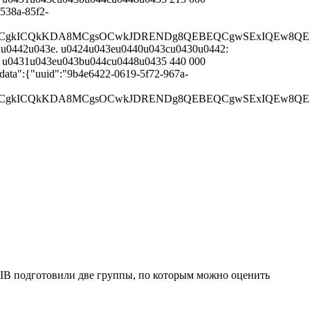
538a-85f2-
CQgKCgkICQkKDA8MCgsOCwkJDRENDg8QEBEQCgwSExIQE
2u0442u043e. u0424u043eu0440u043cu0430u0442:
 u0431u043eu043bu044cu0448u0435 440 000
ata":{"uuid":"9b4e6422-0619-5f72-967a-
QgKCgkICQkKDA8MCgsOCwkJDRENDg8QEBEQCgwSExIQEw
 WIB подготовили две группы, по которым можно оценить