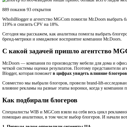
889 показов 93 открытия
WhoIsBlogger и агентство MGCom помогли Mr.Doors выбрать бл
119% и снизить CPV на 18%.
Сегодня мы расскажем, как аналитика помогла выбрать блогеро
бренд-метрики и имиджевое восприятие компании Mr.Doors.
С какой задачей пришло агентство MG
Mr.Doors — компания по производству мебели для дома и офиса 
четкой системы оценки результатов. Поэтому представители а
Blogger, которая поможет
в цифрах увидеть влияние блогеро
Совместно мы выбрали блогеров, провели brand-lift-исследован
влияние рекламы на разные этапы воронки, когда у компании
Как подбирали блогеров
Специалисты WIB и MGCom взяли на себя весь цикл рекламной 
помощью аналитики, в том числе выбор блогеров. И начали вот 
1. Первым делом определили сегменты ЦА