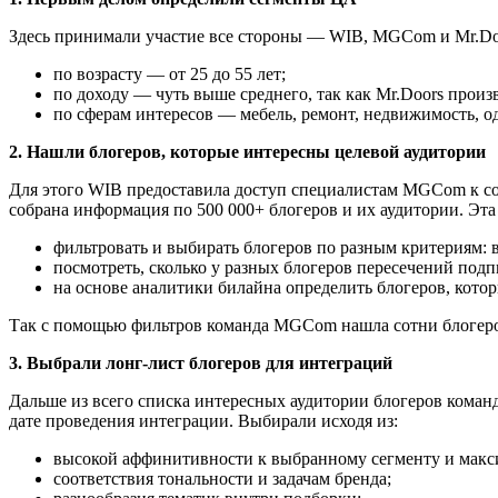
Здесь принимали участие все стороны — WIB, MGCom и Mr.Doo
по возрасту — от 25 до 55 лет;
по доходу — чуть выше среднего, так как Mr.Doors прои
по сферам интересов — мебель, ремонт, недвижимость, од
2. Нашли блогеров, которые интересны целевой аудитории
Для этого WIB предоставила доступ специалистам MGCom к соб
собрана информация по 500 000+ блогеров и их аудитории. Эта
фильтровать и выбирать блогеров по разным критериям: в
посмотреть, сколько у разных блогеров пересечений по
на основе аналитики билайна определить блогеров, кото
Так с помощью фильтров команда MGCom нашла сотни блогеров
3. Выбрали лонг-лист блогеров для интеграций
Дальше из всего списка интересных аудитории блогеров команд
дате проведения интеграции. Выбирали исходя из:
высокой аффинитивности к выбранному сегменту и макс
соответствия тональности и задачам бренда;