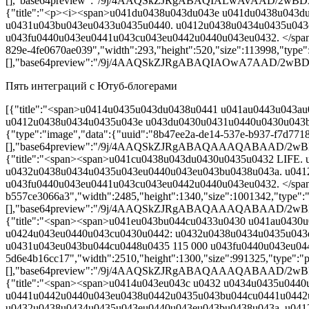
[],"base64preview":"/9j/4AAQSkZJRgABAQIALwAv
{"title":"<p><i><span>u041du0438u043du043e u041du0438u043
u0431u043bu043eu0433u0435u0440. u0412u0438u0434u0435u043
u043fu0440u043eu0441u043cu043eu0442u0440u043eu0432. </span><
829e-4fe0670ae039","width":293,"height":520,"size":113998,"type":
[],"base64preview":"/9j/4AAQSkZJRgABAQIAOwA7
Пять интеграций с Ютуб-блогерами
[{"title":"<span>u0414u0435u043du0438u0441 u041au0443u043
u0412u0438u0434u0435u043e u043du0430u0431u0440u0430u043bu
{"type":"image","data":{"uuid":"8b47ee2a-de14-537e-b937-f7d77189
[],"base64preview":"/9j/4AAQSkZJRgABAQAAAQAB
{"title":"<span><span>u041cu0438u043du0430u0435u0432 LIFE
u0432u0438u0434u0435u043eu0440u043eu043bu0438u043a. u041
u043fu0440u043eu0441u043cu043eu0442u0440u043eu0432. </span><
b557ce3066a3","width":2485,"height":1340,"size":1001342,"type":"p
[],"base64preview":"/9j/4AAQSkZJRgABAQAAAQAB
{"title":"<span><span>u041eu043bu044cu0433u0430 u041au043
u0424u043eu0440u043cu0430u0442: u0432u0438u0434u0435u043
u0431u043eu043bu044cu0448u0435 115 000 u043fu0440u043eu0441u
5d6e4b16cc17","width":2510,"height":1300,"size":991325,"type":"pn
[],"base64preview":"/9j/4AAQSkZJRgABAQAAAQAB
{"title":"<span><span>u0414u043eu043c u0432 u0434u0435u044
u0441u0442u0440u043eu0438u0442u0435u043bu044cu0441u0442u
u0432u0438u0434u0435u043eu0440u043eu043bu0438u043a. u041