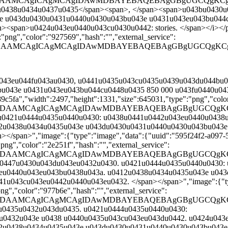
AAD/2wBDAAMCAgICAgMCAgIDAwMDBAYEBAQEBAgGBgUGC
du0438u0434u0437u0435</span><span>, </span><span>u043bu0430
e u043du0430u0431u0440u0430u043bu043e u0431u043eu043bu044c
span>u0424u043eu0440u043cu0430u0442: stories. </span></i></p>"
"png","color":"927569","hash":"","external_service":
AAD/2wBDAAMCAgICAgMCAgIDAwMDBAYEBAQEBAgGBgUG
au043eu044fu043au0430, u0441u0435u043cu0435u0439u043du044bu
043e u0431u043eu043bu044cu0448u0435 850 000 u043fu0440u043
c5fa","width":2497,"height":1331,"size":645031,"type":"png","color
AAD/2wBDAAMCAgICAgMCAgIDAwMDBAYEBAQEBAgGBgUGC
. u0421u0444u0435u0440u0430: u0438u0441u0442u043eu0440u0438
2u0438u0434u0435u043e u043du0430u0431u0440u0430u043bu043e
/span>","image":{"type":"image","data":{"uuid":"595f24f2-a097-
ng","color":"2e251f","hash":"","external_service":
AAD/2wBDAAMCAgICAgMCAgIDAwMDBAYEBAQEBAgGBgUGC
0u0447u0430u043du043eu0432u0430. u0421u0444u0435u0440u0430:
eu0440u043eu043bu0438u043a. u0412u0438u0434u0435u043e u04
043cu043eu0442u0440u043eu0432. </span></span>","image":{"type
g","color":"977b6e","hash":"","external_service":
AAD/2wBDAAMCAgICAgMCAgIDAwMDBAYEBAQEBAgGBgUGC
0u0435u0432u043du0435. u0421u0444u0435u0440u0430:
0432u043e u0438 u0440u0435u043cu043eu043du0442. u0424u043
2u0438u0434u0435u043e u043du0430u0431u0440u0430u043bu043e