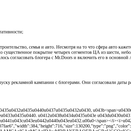
ьтативности;
строительство, семья и авто. Несмотря на то что сфера авто ка
ыло существенное покрытие четырех сегментов ЦА из шести, неб
ось согласовать блогера с Mr.Doors и включить его в основной 
уску рекламной кампании с блогерами. Они согласовали даты р
0u0435u0432u0435u0440u0437u0435u0432u0430, u043b<span>u043
u0433u0435u0440. u0412u0438u0434u0435u043e u043du0430u043
0441u043cu043eu0442u0440u043eu0432.u00a0</span></i><i>u0424u
fae6","width":384,"height":716,"size":130200,"type":"png","color":