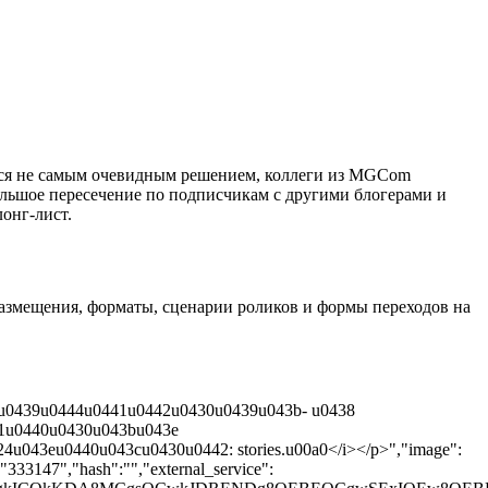
жется не самым очевидным решением, коллеги из MGCom
ольшое пересечение по подписчикам с другими блогерами и
лонг-лист.
азмещения, форматы, сценарии роликов и формы переходов на
0u0439u0444u0441u0442u0430u0439u043b- u0438
1u0440u0430u043bu043e
043eu0440u043cu0430u0442: stories.u00a0</i></p>","image":
"333147","hash":"","external_service":