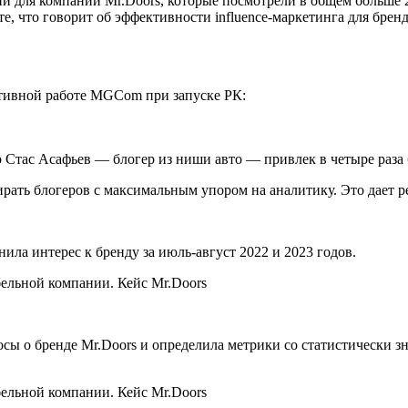
ий для компании Mr.Doors, которые посмотрели в общем больше 2
те, что говорит об эффективности influence-маркетинга для бре
ктивной работе MGCom при запуске РК:
 Стас Асафьев — блогер из ниши авто — привлек в четыре раза 
ать блогеров с максимальным упором на аналитику. Это дает рез
ла интерес к бренду за июль-август 2022 и 2023 годов.
сы о бренде Mr.Doors и определила метрики со статистически 