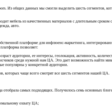
rs. Из общих данных мы смогли выделить шесть сегментов, кот
зводит мебель из качественных материалов с длительным сроком 
ежда, авто.
ственной платформе для инфлюенс-маркетинга, интегрированной 
 платформа позволяет:
озраст аудитории, ее интересы, геолокация, активность, количе
дписчиков среди нужной нам ЦА. Это дает возможность найти ми
рые популярны у конкретной аудитории.
, которых чаще всего смотрят все шесть сегментов нашей ЦА.
а отобрала самых подходящих. Получилось семь основных блогеро
имальному охвату ЦА;