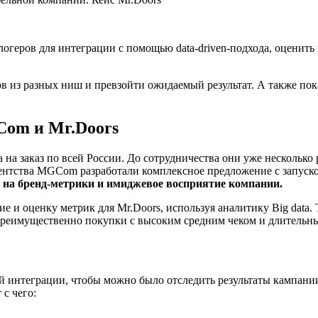
огеров для интеграции с помощью data-driven-подхода, оценить
в из разных ниш и превзойти ожидаемый результат. А также пок
Com и Mr.Doors
на заказ по всей России. До сотрудничества они уже несколько 
гентства MGCom разработали комплексное предложение с запуск
в на бренд-метрики и имиджевое восприятие компании.
ие и оценку метрик для Mr.Doors, используя аналитику Big data.
 преимущественно покупки с высоким средним чеком и длительн
интеграции, чтобы можно было отследить результаты кампании 
с чего: