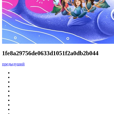
1fe8a29756de0633d1051f2a0db2b044
предыдущий