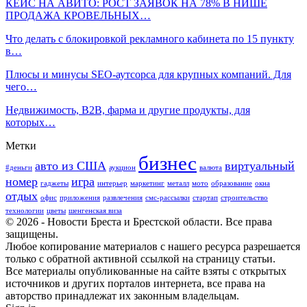
КЕЙС НА АВИТО: РОСТ ЗАЯВОК НА 78% В НИШЕ
ПРОДАЖА КРОВЕЛЬНЫХ…
Что делать с блокировкой рекламного кабинета по 15 пункту
в…
Плюсы и минусы SEO-аутсорса для крупных компаний. Для
чего…
Недвижимость, B2B, фарма и другие продукты, для
которых…
Метки
бизнес
авто из США
виртуальный
#деньги
аукцион
валюта
номер
игра
гаджеты
интерьер
маркетинг
металл
мото
образование
окна
отдых
офис
приложения
развлечения
смс-рассылки
стартап
строительство
технологии
цветы
шенгенская виза
© 2026 - Новости Бреста и Брестской области. Все права
защищены.
Любое копирование материалов с нашего ресурса разрешается
только с обратной активной ссылкой на страницу статьи.
Все материалы опубликованные на сайте взяты с открытых
источников и других порталов интернета, все права на
авторство принадлежат их законным владельцам.