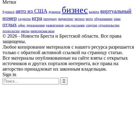
Метки
бизнес
авто из США
виртуальный
#деньги
аукцион
валюта
номер
игра
гаджеты
интерьер
маркетинг
металл
мото
образование
окна
отдых
офис
приложения
развлечения
смс-рассылки
стартап
строительство
технологии
цветы
шенгенская виза
© 2026 - Новости Бреста и Брестской области. Все права
защищены.
Любое копирование материалов с нашего ресурса разрешается
только с обратной активной ссылкой на страницу статьи.
Все материалы опубликованные на сайте взяты с открытых
источников и других порталов интернета, все права на
авторство принадлежат их законным владельцам.
Sign in