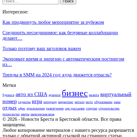
Интересное:
Как продвинуть любое мероприятие за рубежом
Соединить несоединимое: как безумные коллаборации
делают…
Только поэтому ваш заголовок важен
Экономьте время и энергию с автоматическим постингом
из…
Тренды в SMM на 2024 год: куда движется отрасль?
Метки
бизнес
авто из США
виртуальный
#деньги
аукцион
валюта
номер
игра
гаджеты
интерьер
маркетинг
металл
мото
образование
окна
отдых
офис
приложения
развлечения
смс-рассылки
стартап
строительство
технологии
цветы
шенгенская виза
© 2026 - Новости Бреста и Брестской области. Все права
защищены.
Любое копирование материалов с нашего ресурса разрешается
только с обратной активной ссылкой на страницу статьи.