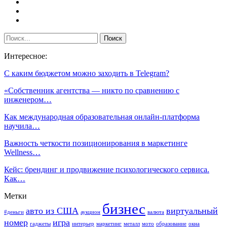
Интересное:
С каким бюджетом можно заходить в Telegram?
«Собственник агентства — никто по сравнению с
инженером…
Как международная образовательная онлайн-платформа
научила…
Важность четкости позиционирования в маркетинге
Wellness…
Кейс: брендинг и продвижение психологического сервиса.
Как…
Метки
бизнес
авто из США
виртуальный
#деньги
аукцион
валюта
номер
игра
гаджеты
интерьер
маркетинг
металл
мото
образование
окна